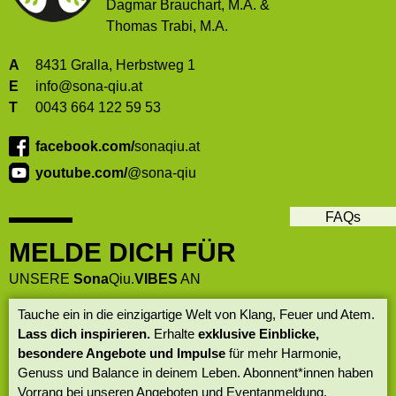
Dagmar Brauchart, M.A. &
Thomas Trabi, M.A.
A
8431 Gralla, Herbstweg 1
E
info@sona-qiu.at
T
0043 664 122 59 53
facebook.com/
sonaqiu.at
youtube.com/
@sona-qiu
FAQs
MELDE DICH FÜR
UNSERE
Sona
Qiu.
VIBES
AN
Tauche ein in die einzigartige Welt von Klang, Feuer und Atem.
Lass dich inspirieren.
Erhalte
exklusive Einblicke,
besondere Angebote und Impulse
für mehr Harmonie,
Genuss und Balance in deinem Leben. Abonnent*innen haben
Vorrang bei unseren Angeboten und Eventanmeldung.