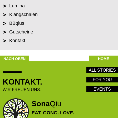
>
Lumina
>
Klangschalen
>
BBqius
>
Gutscheine
>
Kontakt
NACH OBEN
HOME
ALL STORIES
KONTAKT.
FOR YOU
EVENTS
WIR FREUEN UNS.
Sona
Qiu
EAT. GONG. LOVE.