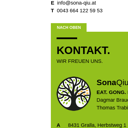
E
info@sona-qiu.at
T
0043 664 122 59 53
NACH OBEN
KONTAKT.
WIR FREUEN UNS.
Sona
Qi
EAT. GONG.
Dagmar Brauc
Thomas Trabi
A
8431 Gralla, Herbstweg 1